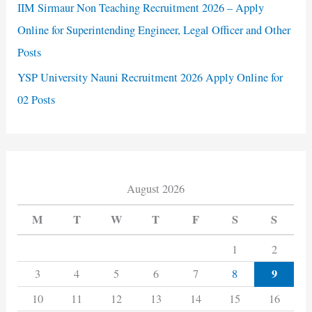
IIM Sirmaur Non Teaching Recruitment 2026 – Apply
Online for Superintending Engineer, Legal Officer and Other
Posts
YSP University Nauni Recruitment 2026 Apply Online for
02 Posts
August 2026
M
T
W
T
F
S
S
1
2
9
3
4
5
6
7
8
10
11
12
13
14
15
16