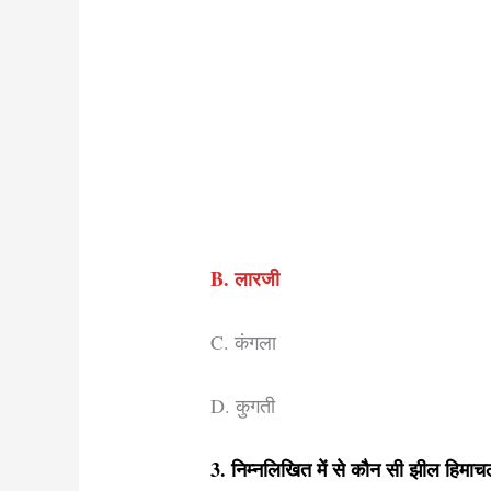
B. लारजी
C. कंगला
D. कुगती
3. निम्नलिखित में से कौन सी झील हिमाचल 