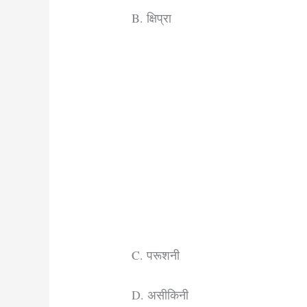
B. क्षिप्रा
C. परूशनी
D. असीकिनी