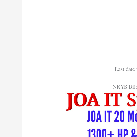
Last date
NKYS Bila