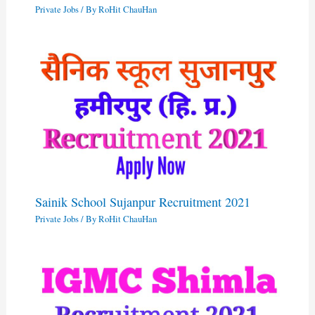
Private Jobs
/ By
RoHit ChauHan
Sainik School Sujanpur Recruitment 2021
Private Jobs
/ By
RoHit ChauHan