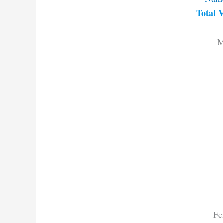
Total V
M
Fe