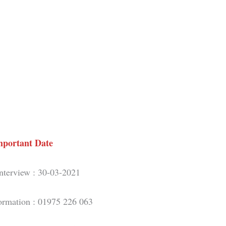
mportant Date
interview : 30-03-2021
ormation : 01975 226 063